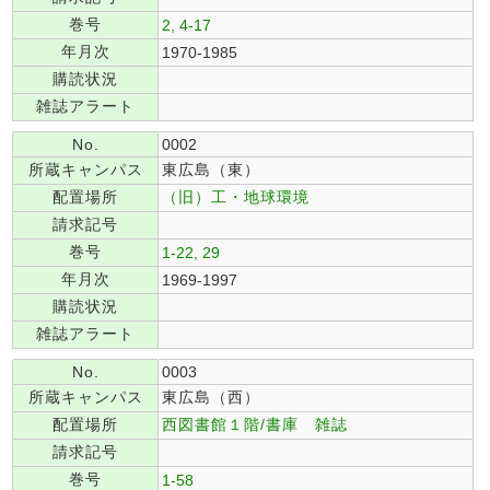
巻号
2, 4-17
年月次
1970-1985
購読状況
雑誌アラート
No.
0002
所蔵キャンパス
東広島（東）
配置場所
（旧）工・地球環境
請求記号
巻号
1-22, 29
年月次
1969-1997
購読状況
雑誌アラート
No.
0003
所蔵キャンパス
東広島（西）
配置場所
西図書館１階/書庫 雑誌
請求記号
巻号
1-58