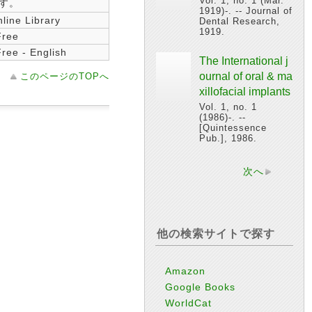
Vol. 1, no. 1 (Mar.
す。
1919)-. -- Journal of
line Library
Dental Research,
1919.
Free
ree - English
The International j
ournal of oral & ma
このページのTOPへ
xillofacial implants
Vol. 1, no. 1
(1986)-. --
[Quintessence
Pub.], 1986.
次へ
他の検索サイトで探す
Amazon
Google Books
WorldCat