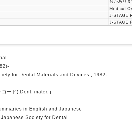
合がありま
Medical On
J-STAGE 
J-STAGE F
nal
982)-
iety for Dental Materials and Devices , 1982-
):Dent. mater. j
 summaries in English and Japanese
he Japanese Society for Dental