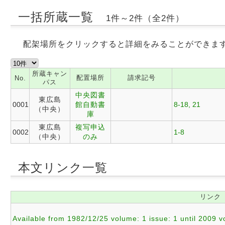
一括所蔵一覧
1件～2件（全2件）
配架場所をクリックすると詳細をみることができま
所蔵キャン
配置場所
請求記号
No.
パス
中央図書
東広島
0001
館自動書
8-18, 21
（中央）
庫
東広島
複写申込
0002
1-8
（中央）
のみ
本文リンク一覧
リンク
Available from 1982/12/25 volume: 1 issue: 1 until 2009 v