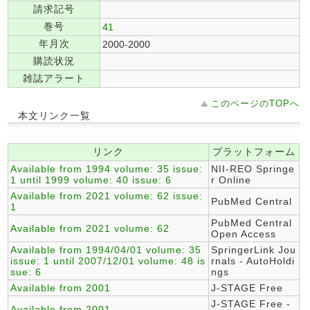
請求記号
巻号
41
年月次
2000-2000
購読状況
雑誌アラート
このページのTOPへ
本文リンク一覧
リンク
プラットフォーム
Available from 1994 volume: 35 issue:
NII-REO Springe
1 until 1999 volume: 40 issue: 6
r Online
Available from 2021 volume: 62 issue:
PubMed Central
1
PubMed Central
Available from 2021 volume: 62
Open Access
Available from 1994/04/01 volume: 35
SpringerLink Jou
issue: 1 until 2007/12/01 volume: 48 is
rnals - AutoHoldi
sue: 6
ngs
Available from 2001
J-STAGE Free
J-STAGE Free -
Available from 2001