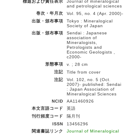
標題および責任表示
Journal of mineralogical
and petrological sciences
巻次・年月次
Vol. 95, no. 4 (Apr. 2000)-
出版・頒布事項
Tokyo : Mineralogical
Society of Japan
出版・頒布事項
Sendai : Japanese
association of
Mineralogists,
Petrologists and
Economic Geologists ,
c2000-
形態事項
v. ; 28 cm
注記
Title from cover
注記
Vol. 102, no. 5 (Oct.
2007)- published: Sendai
: Japan Association of
Mineralogical Sciences
NCID
AA11460926
本文言語コード
英語
刊行頻度コード
隔月刊
ISSN
13456296
関連書誌リンク
Journal of Mineralogical