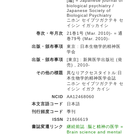
[編] = Japanese journal of
biological psychiatry /
Japanese Society of
Biological Psychiatry
ニホン セイブツガクテキ セ
イシン イガッカイシ
巻次・年月次
21巻1号 (Mar. 2010)- = 通
巻79号 (Mar. 2010)-
出版・頒布事項
東京 : 日本生物学的精神医
学会
出版・頒布事項
[東京] : 新興医学出版社 (発
売) , 2010-
その他の標題
異なりアクセスタイトル:日
本生物学的精神医学会誌
ニホン セイブツガクテキ セ
イシン イガク カイシ
NCID
AA12468060
本文言語コード
日本語
刊行頻度コード
季刊
ISSN
21866619
書誌変遷リンク
継続前誌 :脳と精神の医学 =
Brain science and mental