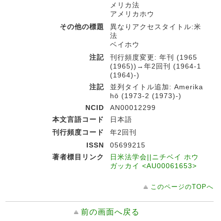
メリカ法
アメリカホウ
その他の標題
異なりアクセスタイトル:米
法
ベイホウ
注記
刊行頻度変更: 年刊 (1965
(1965))→年2回刊 (1964-1
(1964)-)
注記
並列タイトル追加: Amerika
hō (1973-2 (1973)-)
NCID
AN00012299
本文言語コード
日本語
刊行頻度コード
年2回刊
ISSN
05699215
著者標目リンク
日米法学会||ニチベイ ホウ
ガッカイ <AU00061653>
このページのTOPへ
前の画面へ戻る