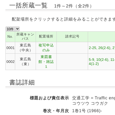
一括所蔵一覧
1件～2件（全2件）
配架場所をクリックすると詳細をみることができま
所蔵キャン
配置場所
請求記号
No.
パス
東広島
複写申込
0001
2-25, 26(2-6), 2
（中央）
のみ
東図書
東広島
5-9, 10(2-6), 11
0002
館・雑誌
4(1-2)
（東）
１
書誌詳細
標題および責任表示
交通工学 = Traffic e
コウツウ コウガク
巻次・年月次
1巻1号 (1966)-