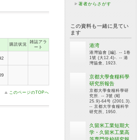
著者からさがす
この資料も一緒に見てい
ます
雑誌アラ
購読状況
港湾
ート
港灣協會 [編]. -- 1卷
1號 (大12.4)-. -- 港
92
灣協會, 1923.
09
京都大學食糧科學
研究所報告
京都大學食糧科學研
このページのTOPへ
究所. -- 3號 (昭
25.9)-64号 (2001.3).
-- 京都大学食糧科学
研究所, 1950.
久留米工業短期大
学・久留米工業高
等専門学校研究報