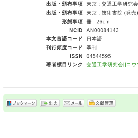
出版・頒布事項
東京 : 交通工学研究
出版・頒布事項
東京 : 技術書院 (発売) ,
形態事項
冊 ; 26cm
NCID
AN00084143
本文言語コード
日本語
刊行頻度コード
季刊
ISSN
04544595
著者標目リンク
交通工学研究会||コウツ