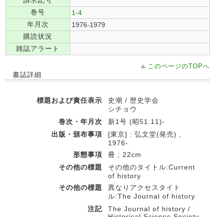
請求記号
巻号
1-4
年月次
1976-1979
購読状況
雑誌アラート
このページのTOPへ
書誌詳細
標題および責任表示
史潮 / 歴史学会
シチョウ
巻次・年月次
新1号 (昭51.11)-
出版・頒布事項
[東京] : 弘文堂(発売) ,
1976-
形態事項
冊 ; 22cm
その他の標題
その他のタイトル:Current
of history
その他の標題
異なりアクセスタイト
ル:The Journal of history
注記
The Journal of history /
Historical Science Society