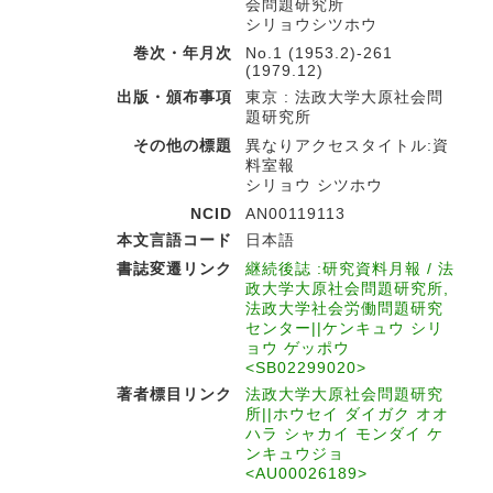
会問題研究所
シリョウシツホウ
巻次・年月次
No.1 (1953.2)-261
(1979.12)
出版・頒布事項
東京 : 法政大学大原社会問
題研究所
その他の標題
異なりアクセスタイトル:資
料室報
シリョウ シツホウ
NCID
AN00119113
本文言語コード
日本語
書誌変遷リンク
継続後誌 :研究資料月報 / 法
政大学大原社会問題研究所,
法政大学社会労働問題研究
センター||ケンキュウ シリ
ョウ ゲッポウ
<SB02299020>
著者標目リンク
法政大学大原社会問題研究
所||ホウセイ ダイガク オオ
ハラ シャカイ モンダイ ケ
ンキュウジョ
<AU00026189>