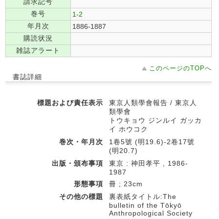
請求記号
巻号
1-2
年月次
1886-1887
購読状況
雑誌アラート
このページのTOPへ
書誌詳細
標題および責任表示
東京人類學會報告 / 東京人
類學會
トウキョウ ジンルイ ガッカ
イ ホウコク
巻次・年月次
1卷5號 (明19.6)-2卷17號
(明20.7)
出版・頒布事項
東京 : 神田孝平 , 1986-
1987
形態事項
冊 ; 23cm
その他の標題
裏表紙タイトル:The
bulletin of the Tōkyō
Anthropological Society