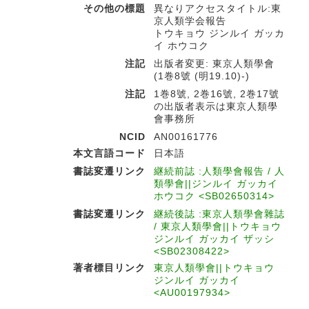
その他の標題
異なりアクセスタイトル:東
京人類学会報告
トウキョウ ジンルイ ガッカ
イ ホウコク
注記
出版者変更: 東京人類學會
(1巻8號 (明19.10)-)
注記
1巻8號, 2巻16號, 2巻17號
の出版者表示は東京人類學
會事務所
NCID
AN00161776
本文言語コード
日本語
書誌変遷リンク
継続前誌 :人類學會報告 / 人
類學會||ジンルイ ガッカイ
ホウコク <SB02650314>
書誌変遷リンク
継続後誌 :東京人類學會雜誌
/ 東京人類學會||トウキョウ
ジンルイ ガッカイ ザッシ
<SB02308422>
著者標目リンク
東京人類學會||トウキョウ
ジンルイ ガッカイ
<AU00197934>