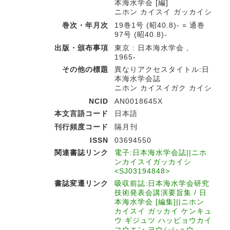
本海水学会 [編]
ニホン カイスイ ガッカイシ
巻次・年月次
19巻1号 (昭40.8)- = 通巻
97号 (昭40.8)-
出版・頒布事項
東京 : 日本海水学会 ,
1965-
その他の標題
異なりアクセスタイトル:日
本海水学会誌
ニホン カイスイガク カイシ
NCID
AN0018645X
本文言語コード
日本語
刊行頻度コード
隔月刊
ISSN
03694550
関連書誌リンク
電子:日本海水学会誌||ニホ
ンカイスイガッカイシ
<SJ03194848>
書誌変遷リンク
吸収前誌:日本海水学会研究
技術発表会講演要旨集 / 日
本海水学会 [編集]||ニホン
カイスイ ガッカイ ケンキュ
ウ ギジュツ ハッピョウカイ
コウエン ヨウシシュウ