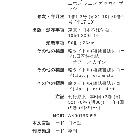
ニホン フニン ガッカイ ザ
ッシ
巻次・年月次
1巻1,2号 (昭31.10)-50巻4
号 (平17.10)
出版・頒布事項
東京 : 日本不妊学会 ,
1956-2005.10
形態事項
50冊 ; 26cm
その他の標題
略タイトル(雑誌書誌レコー
ド):日不妊会誌
ニチフニン カイシ
その他の標題
略タイトル(雑誌書誌レコー
ド):Jap. j. fert. & ster
その他の標題
略タイトル(雑誌書誌レコー
ド):Jpn. j. fertil. steril
注記
刊行頻度: 年6回 (2巻 (昭
32)〜8巻 (昭38)) → 年4回
(9巻 (昭39)〜 )
NCID
AN00196996
本文言語コード
日本語
刊行頻度コード
季刊