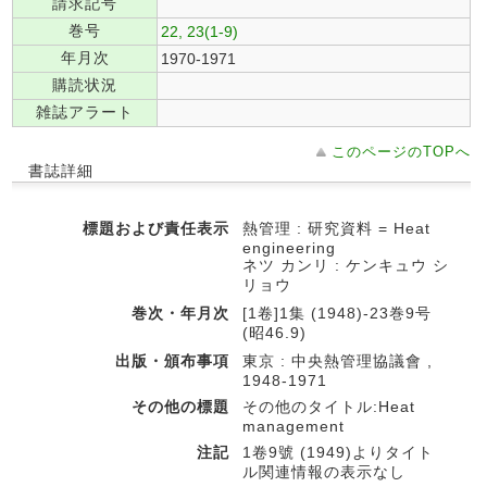
請求記号
巻号
22, 23(1-9)
年月次
1970-1971
購読状況
雑誌アラート
このページのTOPへ
書誌詳細
標題および責任表示
熱管理 : 研究資料 = Heat
engineering
ネツ カンリ : ケンキュウ シ
リョウ
巻次・年月次
[1卷]1集 (1948)-23巻9号
(昭46.9)
出版・頒布事項
東京 : 中央熱管理協議會 ,
1948-1971
その他の標題
その他のタイトル:Heat
management
注記
1卷9號 (1949)よりタイト
ル関連情報の表示なし