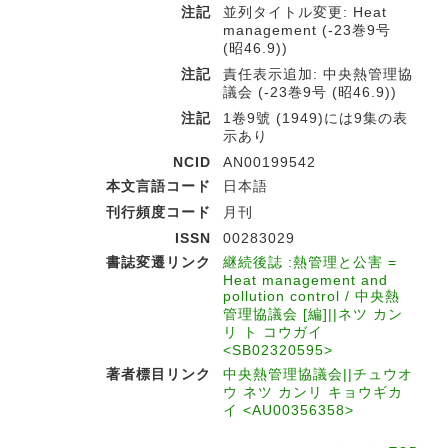
注記
並列タイトル変更: Heat
management (-23巻9号
(昭46.9))
注記
責任表示追加: 中央熱管理協
議会 (-23巻9号 (昭46.9))
注記
1卷9號 (1949)には9集の表
示あり
NCID
AN00199542
本文言語コード
日本語
刊行頻度コード
月刊
ISSN
00283029
書誌変遷リンク
継続後誌 :熱管理と公害 =
Heat management and
pollution control / 中央熱
管理協議会 [編]||ネツ カン
リ ト コウガイ
<SB02320595>
著者標目リンク
中央熱管理協議会||チュウオ
ウ ネツ カンリ キョウギカ
イ <AU00356358>