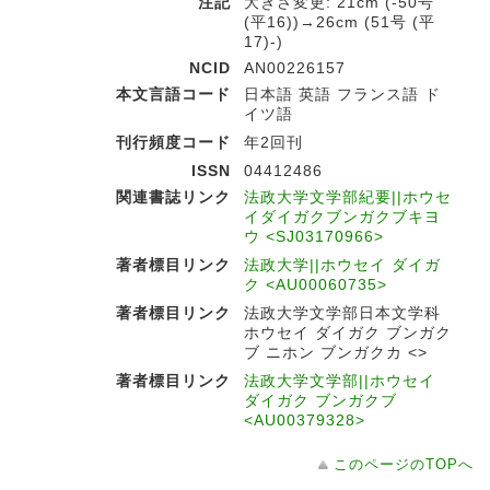
注記
大きさ変更: 21cm (-50号
(平16))→26cm (51号 (平
17)-)
NCID
AN00226157
本文言語コード
日本語 英語 フランス語 ド
イツ語
刊行頻度コード
年2回刊
ISSN
04412486
関連書誌リンク
法政大学文学部紀要||ホウセ
イダイガクブンガクブキヨ
ウ <SJ03170966>
著者標目リンク
法政大学||ホウセイ ダイガ
ク <AU00060735>
著者標目リンク
法政大学文学部日本文学科
ホウセイ ダイガク ブンガク
ブ ニホン ブンガクカ <>
著者標目リンク
法政大学文学部||ホウセイ
ダイガク ブンガクブ
<AU00379328>
このページのTOPへ