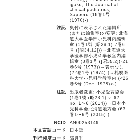
igaku, The Journal of
clinical pediatrics,
Sapporo (18巻1号
(1970)-)
注記
奥付に表示された編輯所
(または編集室)の変更: 北海
道大学医学部小児科内編輯
室 (1卷1號 (昭28.1)-7巻6
号 ([昭34.12]))→北海道大
学医学部小児科学教室内編
輯室 (8卷1号 ([昭35.2])-21
巻6号 (1973))→表示なし
(22巻1号 (1974)-)→札幌医
科大学小児科学教室内 (<26
巻6号 (Dec. 1978)>-)
注記
出版者変更: 小児愛育協会
(1卷1號 (昭28.1)-v. 62,
no. 1〜6 (2014))→日本小
児科学会北海道地方会 (63
巻1〜6号 (2015)-)
NCID
AN00253149
本文言語コード
日本語
刊行頻度コード
隔月刊