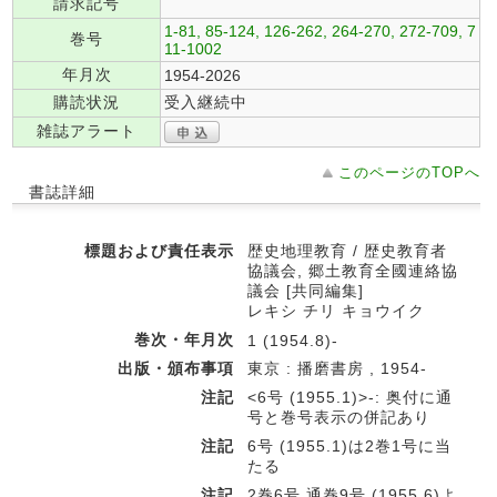
請求記号
1-81, 85-124, 126-262, 264-270, 272-709, 7
巻号
11-1002
年月次
1954-2026
購読状況
受入継続中
雑誌アラート
このページのTOPへ
書誌詳細
標題および責任表示
歴史地理教育 / 歴史教育者
協議会, 郷土教育全國連絡協
議会 [共同編集]
レキシ チリ キョウイク
巻次・年月次
1 (1954.8)-
出版・頒布事項
東京 : 播磨書房 , 1954-
注記
<6号 (1955.1)>-: 奥付に通
号と巻号表示の併記あり
注記
6号 (1955.1)は2巻1号に当
たる
注記
2巻6号,通巻9号 (1955.6)よ