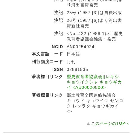
り河出書房発売
注記
25号 (1957.[3])は自費出版
注記
26号 (1957.[6])より河出書
房新社発売
注記
<No. 422 (1988.1)>-: 歴史
教育者協議会編集・発売
NCID
AN00254924
本文言語コード
日本語
刊行頻度コード
月刊
ISSN
02881535
著者標目リンク
歴史教育者協議会||レキシ
キョウイクシャ キョウギカ
イ <AU00020800>
著者標目リンク
郷土教育全國連絡協議会
キョウド キョウイク ゼンコ
ク レンラク キョウギカイ
<>
このページのTOPへ