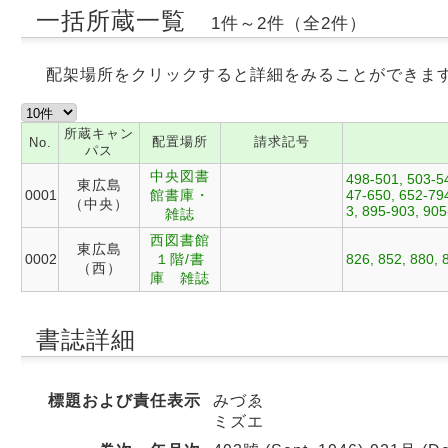
一括所蔵一覧
1件～2件（全2件）
配架場所をクリックすると詳細をみることができま
所蔵キャン
配置場所
請求記号
No.
パス
中央図書
498-501, 503-54
東広島
0001
館書庫・
47-650, 652-79
（中央）
3, 895-903, 90
雑誌
西図書館
東広島
0002
１階/書
826, 852, 880, 
（西）
庫 雑誌
書誌詳細
標題および責任表示
みづゑ
ミズエ