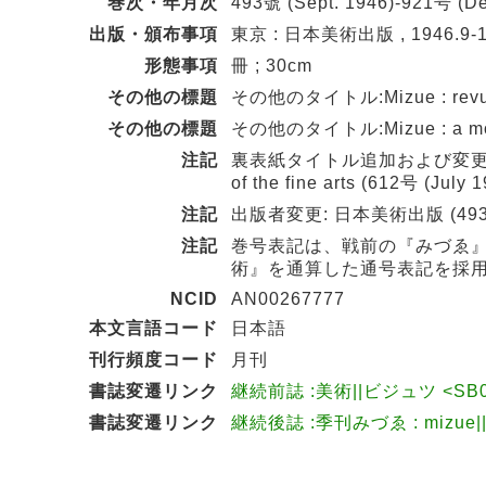
巻次・年月次
493號 (Sept. 1946)-921号 (De
出版・頒布事項
東京 : 日本美術出版 , 1946.9-1
形態事項
冊 ; 30cm
その他の標題
その他のタイトル:Mizue : revue 
その他の標題
その他のタイトル:Mizue : a monthl
注記
裏表紙タイトル追加および変更: Mizue :
of the fine arts (612号 (July
注記
出版者変更: 日本美術出版 (493號 (
注記
巻号表記は、戦前の『みづゑ
術』を通算した通号表記を採
NCID
AN00267777
本文言語コード
日本語
刊行頻度コード
月刊
書誌変遷リンク
継続前誌 :美術||ビジュツ <SB0
書誌変遷リンク
継続後誌 :季刊みづゑ : mizue|