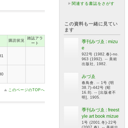
関連する書誌をさがす
この資料も一緒に見てい
ます
雑誌アラ
購読状況
季刊みづゑ : mizu
ート
e
922号 (1982.春)-no.
81
963 (1992). -- 美術
出版社, 1982.
80
みづゑ
春鳥會. -- 1号 (明
38.7)-442号 (昭
このページのTOPへ
16.8). -- [出版者不
明], 1905.
季刊みづゑ : freest
yle art book mizue
1号 (2001.冬)-22号
(2007.春). -- 美術出