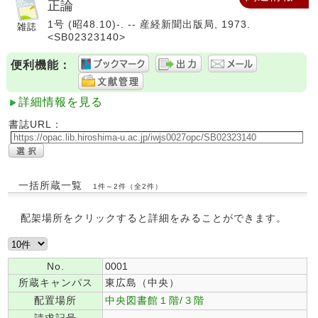
正論
1号 (昭48.10)-. -- 産経新聞出版局, 1973.
<SB02323140>
便利機能：
詳細情報を見る
書誌URL：
一括所蔵一覧
1件～2件（全2件）
配架場所をクリックすると詳細をみることができます。
No.
0001
所蔵キャンパス
東広島（中央）
配置場所
中央図書館１階/３階