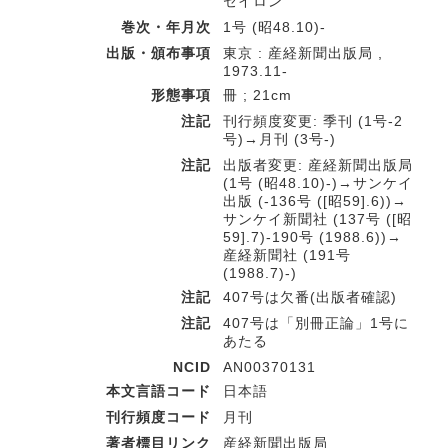
セイロン
巻次・年月次
1号 (昭48.10)-
出版・頒布事項
東京 : 産経新聞出版局 ,
1973.11-
形態事項
冊 ; 21cm
注記
刊行頻度変更: 季刊 (1号-2
号)→月刊 (3号-)
注記
出版者変更: 産経新聞出版局
(1号 (昭48.10)-)→サンケイ
出版 (-136号 ([昭59].6))→
サンケイ新聞社 (137号 ([昭
59].7)-190号 (1988.6))→
産経新聞社 (191号
(1988.7)-)
注記
407号は欠番(出版者確認)
注記
407号は「別冊正論」1号に
あたる
NCID
AN00370131
本文言語コード
日本語
刊行頻度コード
月刊
著者標目リンク
産経新聞出版局