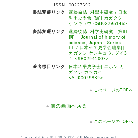
ISSN
00227692
書誌変遷リンク
継続前誌 :科學史研究 / 日本
科學史學會 [編]||カガクシ
ケンキュウ <SB02295145>
書誌変遷リンク
継続後誌 :科学史研究. [第III
期] = Journal of history of
science, Japan. [Series
III] / 日本科学史学会編集||
カガクシ ケンキュウ. ダイ3
キ <SB02941607>
著者標目リンク
日本科学史学会||ニホン カ
ガクシ ガッカイ
<AU00029889>
このページのTOPへ
前の画面へ戻る
このページのTOPへ
Copyright (C) 富士通 2012- All Right Reserved.