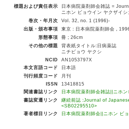
標題および責任表示
日本病院薬剤師会雑誌 = Journal of
ニホン ビョウイン ヤクザイシ
巻次・年月次
Vol. 32, no. 1 (1996)-
出版・頒布事項
東京 : 日本病院薬剤師会 , 1996.
形態事項
冊 ; 26cm
その他の標題
背表紙タイトル:日病薬誌
ニチビョウ ヤクシ
NCID
AN1053797X
本文言語コード
日本語
刊行頻度コード
月刊
ISSN
13418815
関連書誌リンク
日本病院薬剤師会雑誌||ニホンビ
書誌変遷リンク
継続前誌 :Journal of Japanes
<SB02295510>
著者標目リンク
日本病院薬剤師会||ニホン ビョウ