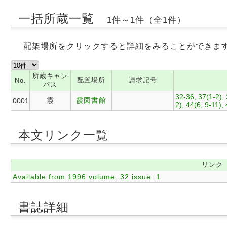
一括所蔵一覧
1件～1件（全1件）
配架場所をクリックすると詳細をみることができま
所蔵キャン
配置場所
請求記号
No.
パス
32-36, 37(1-2), 3
霞
霞図書館
0001
2), 44(6, 9-11),
本文リンク一覧
リンク
Available from 1996 volume: 32 issue: 1
書誌詳細