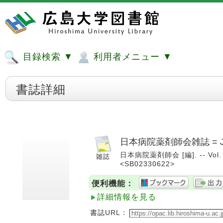
目録検索 ▼
利用者メニュー ▼
書誌詳細
日本病院薬剤師会雑誌 = Journal 
日本病院薬剤師会 [編]. -- Vol. 3
<SB02330622>
便利機能：
詳細情報を見る
書誌URL：