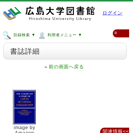
ログイン
≡
目録検索 ▼
利用者メニュー ▼
書誌詳細
前の画面へ戻る
image by
関連情報<<
Amazon