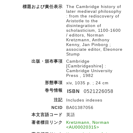
標題および責任表示
The Cambridge history of
later medieval philosophy
: from the rediscovery of
Aristotle to the
disintegration of
scholasticism, 1100-1600
/ editors, Norman
Kretzmann, Anthony
Kenny, Jan Pinborg ;
associate editor, Eleonore
Stump
出版・頒布事項
Cambridge
[Cambridgeshire] :
Cambridge University
Press , 1982
形態事項
xiv, 1035 p. ; 24 cm
巻号情報
ISBN
0521226058
注記
Includes indexes
NCID
BA01387056
本文言語コード
英語
著者標目リンク
Kretzmann, Norman
<AU00020315>