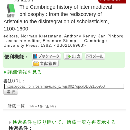
The Cambridge history of later medieval
philosophy : from the rediscovery of
Aristotle to the disintegration of scholasticism,
1100-1600
editors, Norman Kretzmann, Anthony Kenny, Jan Pinborg
; associate editor, Eleonore Stump. -- Cambridge
University Press, 1982. <BB02166963>
便利機能：
詳細情報を見る
書誌URL：
所蔵一覧
1件～1件（全1件）
検索条件を取り除いて、所蔵一覧を再表示する
検索条件：