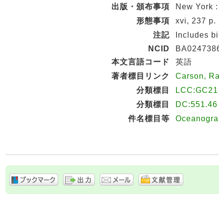
出版・頒布事項
New York :
形態事項
xvi, 237 p. 
注記
Includes b
NCID
BA024738
本文言語コード
英語
著者標目リンク
Carson, R
分類標目
LCC:GC21
分類標目
DC:551.46
件名標目等
Oceanogra