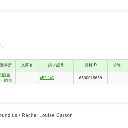
す。
置場所
文庫名
請求記号
資料ID
状態
東図書
452.1/C
6500018689
・図書
ound us / Rachel Louise Carson