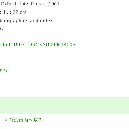
 Oxford Univ. Press , 1961
: ill. ; 22 cm
ibliographies and index
67
achel, 1907-1964 <AU00061403>
phy
前の画面へ戻る