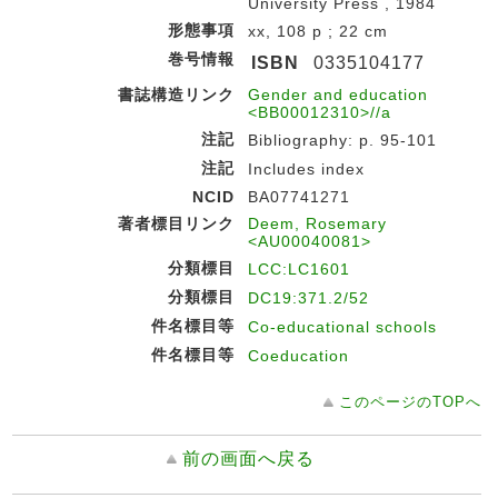
University Press , 1984
形態事項
xx, 108 p ; 22 cm
巻号情報
ISBN
0335104177
書誌構造リンク
Gender and education
<BB00012310>//a
注記
Bibliography: p. 95-101
注記
Includes index
NCID
BA07741271
著者標目リンク
Deem, Rosemary
<AU00040081>
分類標目
LCC:LC1601
分類標目
DC19:371.2/52
件名標目等
Co-educational schools
件名標目等
Coeducation
このページのTOPへ
前の画面へ戻る