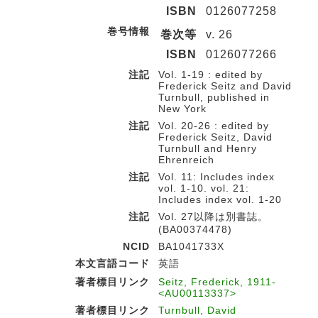
ISBN
0126077258
巻号情報
巻次等
v. 26
ISBN
0126077266
注記
Vol. 1-19 : edited by
Frederick Seitz and David
Turnbull, published in
New York
注記
Vol. 20-26 : edited by
Frederick Seitz, David
Turnbull and Henry
Ehrenreich
注記
Vol. 11: Includes index
vol. 1-10. vol. 21:
Includes index vol. 1-20
注記
Vol. 27以降は別書誌。
(BA00374478)
NCID
BA1041733X
本文言語コード
英語
著者標目リンク
Seitz, Frederick, 1911-
<AU00113337>
著者標目リンク
Turnbull, David