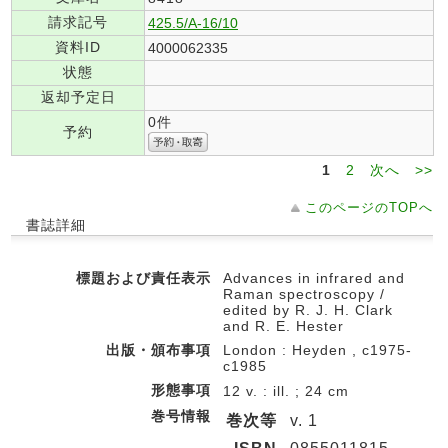
請求記号
425.5/A-16/10
資料ID
4000062335
状態
返却予定日
0件
予約
1
2
次へ
>>
このページのTOPへ
書誌詳細
標題および責任表示
Advances in infrared and
Raman spectroscopy /
edited by R. J. H. Clark
and R. E. Hester
出版・頒布事項
London : Heyden , c1975-
c1985
形態事項
12 v. : ill. ; 24 cm
巻号情報
巻次等
v. 1