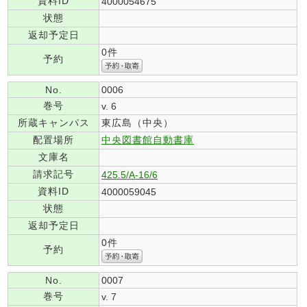
資料ID
4000054675
状態
返却予定日
0件
予約
No.
0006
巻号
v. 6
所蔵キャンパス
東広島（中央）
配置場所
中央図書館自動書庫
文庫名
請求記号
425.5/A-16/6
資料ID
4000059045
状態
返却予定日
0件
予約
No.
0007
巻号
v. 7