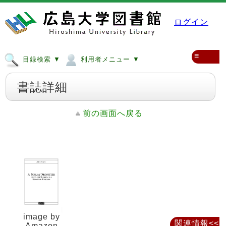
ログイン
≡
目録検索 ▼
利用者メニュー ▼
書誌詳細
前の画面へ戻る
image by
関連情報<<
Amazon