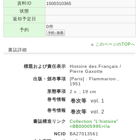
資料ID
1500310365
状態
返却予定日
0件
予約
このページのTOPへ
書誌詳細
標題および責任表示
Histoire des Français /
Pierre Gaxotte
出版・頒布事項
[Paris] : Flammarion ,
1951
形態事項
2 v. ; 19 cm
巻号情報
巻次等
vol. 1
巻号情報
巻次等
vol. 2
書誌構造リンク
Collection "L'histoire"
<BB00005995>//a
NCID
BA27013561