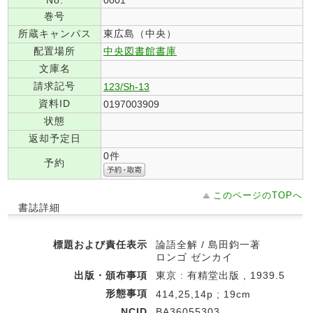
No.
0001
巻号
所蔵キャンパス
東広島（中央）
配置場所
中央図書館書庫
文庫名
請求記号
123/Sh-13
資料ID
0197003909
状態
返却予定日
0件
予約
このページのTOPへ
書誌詳細
標題および責任表示
論語全解 / 島田鈞一著
ロンゴ ゼンカイ
出版・頒布事項
東京 : 有精堂出版 , 1939.5
形態事項
414,25,14p ; 19cm
NCID
BA36055303