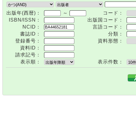
出版年(西暦)：
～
コード：
ISBN/ISSN：
出版国コード：
NCID：
言語コード：
書誌ID：
分類：
登録番号：
資料形態：
資料ID：
請求記号：
表示順：
表示件数：
.