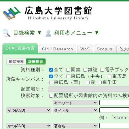
目録検索 ▼
利用者メニュー ▼
OPAC蔵書検索
CiNii Research
WoS
Scopus
他大
資料種別：
全て
図書
雑誌
電子ブッ
全て
東広島（中央）
東広島
所蔵キャンパス：
東広島（西）
霞
東千田
配置場所：
検索対象：
配置場所が図書館内の資料のみ検
例：「scie