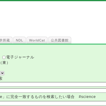
学所蔵
NDL
WorldCat
公共図書館
ク
電子ジャーナル
（東）
索
nce」に完全一致するものを検索したい場合 #science