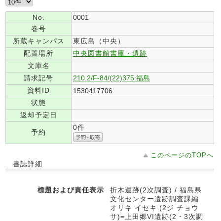
No.
0001
巻号
所蔵キャンパス
東広島（中央）
配置場所
中央図書館書庫・遺跡
文庫名
請求記号
210.2/F-84/(22)375:福島
資料ID
1530417706
状態
返却予定日
0件
予約
このページのTOPへ
書誌詳細
標題および責任表示
折木遺跡(2次調査) / 福島県
文化センター遺跡調査課編
オリキ イセキ (2ジ チョウ
サ)=上田郷VI遺跡(2・3次調