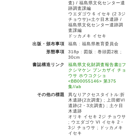
査) / 福島県文化センター遺
跡調査課編
ウエダゴウ 6 イセキ (2 3ジ
チョウサ)=土ケ目木遺跡 /
福島県文化センター遺跡調
査課編
ドッカメキ イセキ
出版・頒布事項
福島 : 福島県教育委員会
形態事項
318p : 図版 : 巻頭図2枚 ;
30cm
書誌構造リンク
福島県文化財調査報告書||フ
クシマケン ブンカザイ チョ
ウサ ホウコクショ
<BB00055146> 第375
集//ab
その他の標題
異なりアクセスタイトル:折
木遺跡(2次調査) ; 上田郷VI
遺跡(2・3次調査) ; 土ケ目
木遺跡
オリキ イセキ 2ジ チョウサ
; ウエダゴウ VI イセキ 2・
3ジ チョウサ ; ドッカメキ
イセキ