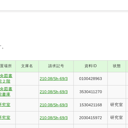
す。
置場所
文庫名
請求記号
資料ID
状態
央図書
210.08/Sh-69/3
0100428963
館２階
央図書
210.08/Sh-69/3
3530411270
館書庫
研究室
研究室
210.08/Sh-69/3
1530421168
研究室
研究室
210.08/Sh-69/3
2030415972