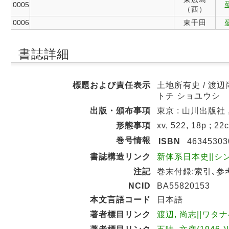
0005
（西）
0006
東千田
書誌詳細
標題および責任表示
土地所有史 / 渡辺
トチ ショユウシ
出版・頒布事項
東京 : 山川出版社 , 
形態事項
xv, 522, 18p ; 22
巻号情報
ISBN
46345303
書誌構造リンク
新体系日本史||シン 
注記
巻末付録:索引､参考
NCID
BA55820153
本文言語コード
日本語
著者標目リンク
渡辺, 尚志||ワタナベ