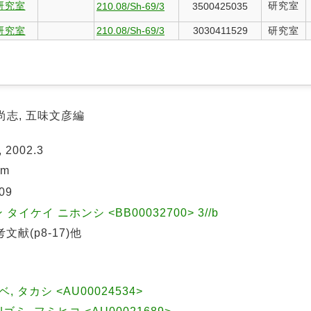
研究室
研究室
210.08/Sh-69/3
3500425035
研究室
210.08/Sh-69/3
3030411529
研究室
尚志, 五味文彦編
2002.3
cm
09
タイケイ ニホンシ <BB00032700> 3//b
文献(p8-17)他
, タカシ <AU00024534>