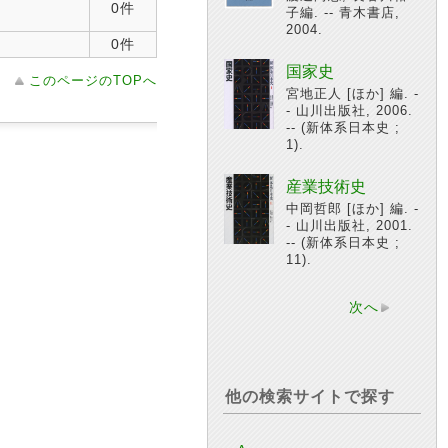
0件
子編. -- 青木書店,
2004.
0件
国家史
このページのTOPへ
宮地正人 [ほか] 編. -
- 山川出版社, 2006.
-- (新体系日本史 ;
1).
産業技術史
中岡哲郎 [ほか] 編. -
- 山川出版社, 2001.
-- (新体系日本史 ;
11).
次へ
他の検索サイトで探す