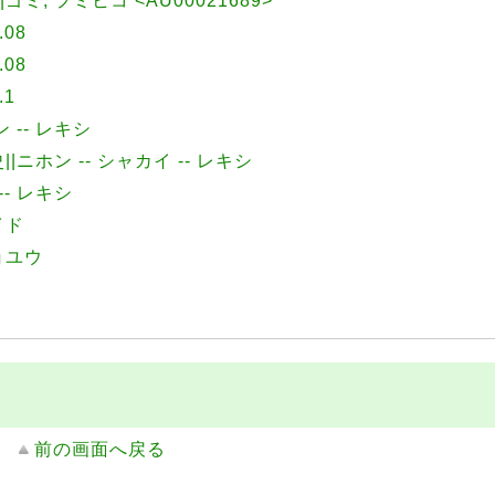
||ゴミ, フミヒコ <AU00021689>
.08
.08
.1
ン -- レキシ
歴史||ニホン -- シャカイ -- レキシ
 -- レキシ
イド
ョユウ
前の画面へ戻る