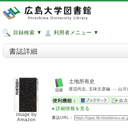
目録検索 ▼
利用者メニュー ▼
書誌詳細
土地所有史
渡辺尚志, 五味文彦編. -- 山川出版社
便利機能：
詳細情報を見る
image by
書誌URL：
Amazon