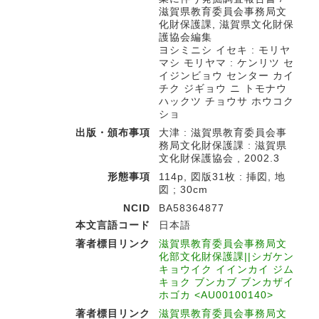
滋賀県教育委員会事務局文
化財保護課, 滋賀県文化財保
護協会編集
ヨシミニシ イセキ : モリヤ
マシ モリヤマ : ケンリツ セ
イジンビョウ センター カイ
チク ジギョウ ニ トモナウ
ハックツ チョウサ ホウコク
ショ
出版・頒布事項
大津 : 滋賀県教育委員会事
務局文化財保護課 : 滋賀県
文化財保護協会 , 2002.3
形態事項
114p, 図版31枚 : 挿図, 地
図 ; 30cm
NCID
BA58364877
本文言語コード
日本語
著者標目リンク
滋賀県教育委員会事務局文
化部文化財保護課||シガケン
キョウイク イインカイ ジム
キョク ブンカブ ブンカザイ
ホゴカ <AU00100140>
著者標目リンク
滋賀県教育委員会事務局文