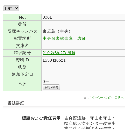
No.
0001
巻号
所蔵キャンパス
東広島（中央）
配置場所
中央図書館書庫・遺跡
文庫名
請求記号
210.2/Sh-27/:滋賀
資料ID
1530418521
状態
返却予定日
0件
予約
このページのTOPへ
書誌詳細
標題および責任表示
吉身西遺跡 : 守山市守山 :
県立成人病センター改築事
業に伴う発掘調査報告書 /