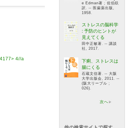
e Edman著 ; 佐伯镹
訳. -- 医歯薬出版,
1958.
ストレスの脳科学
: 予防のヒントが
見えてくる
田中正敏著. -- 講談
社, 2017.
7> 4//a
下痢、ストレスは
腸にくる
石蔵文信著. -- 大阪
大学出版会, 2011. --
(阪大リーブル ;
026).
次へ
他の検索サイトで探す