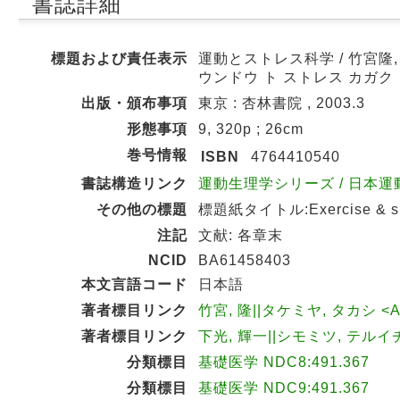
書誌詳細
標題および責任表示
運動とストレス科学 / 竹宮隆
ウンドウ ト ストレス カガク
出版・頒布事項
東京 : 杏林書院 , 2003.3
形態事項
9, 320p ; 26cm
巻号情報
ISBN
4764410540
書誌構造リンク
運動生理学シリーズ / 日本運動生
その他の標題
標題紙タイトル:Exercise & sports
注記
文献: 各章末
NCID
BA61458403
本文言語コード
日本語
著者標目リンク
竹宮, 隆||タケミヤ, タカシ <A
著者標目リンク
下光, 輝一||シモミツ, テルイチ 
分類標目
基礎医学 NDC8:491.367
分類標目
基礎医学 NDC9:491.367