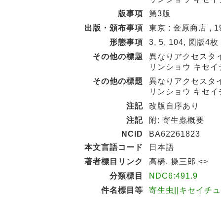
版事項
第3版
出版・頒布事項
東京 : 金原商店 , 19
形態事項
3, 5, 104, 図版4枚
その他の標題
異なりアクセスタ
リンショウ キセイ
その他の標題
異なりアクセスタ
リンショウ キセイ
注記
改版自序あり
注記
附: 寄生蟲概要
NCID
BA62261823
本文言語コード
日本語
著者標目リンク
高橋, 操三郎 <>
分類標目
NDC6:491.9
件名標目等
寄生虫||キセイチ