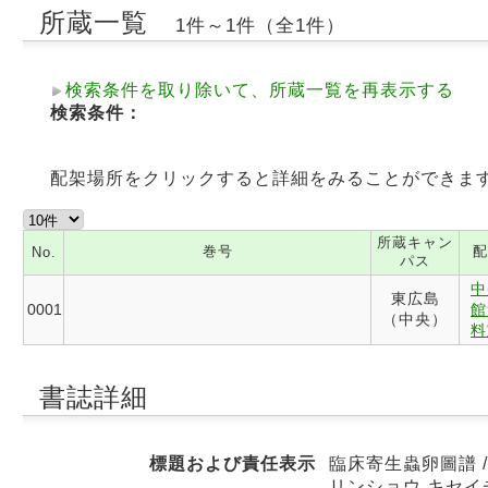
所蔵一覧
1件～1件（全1件）
検索条件を取り除いて、所蔵一覧を再表示する
検索条件：
配架場所をクリックすると詳細をみることができま
所蔵キャン
巻号
配
No.
パス
中
東広島
0001
館
（中央）
料
書誌詳細
標題および責任表示
臨床寄生蟲卵圖譜 
リンショウ キセイ