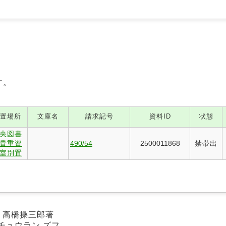
す。
置場所
文庫名
請求記号
資料ID
状態
央図書
貴重資
490/54
2500011868
禁帯出
室別置
/ 高橋操三郎著
チュウラン ズフ