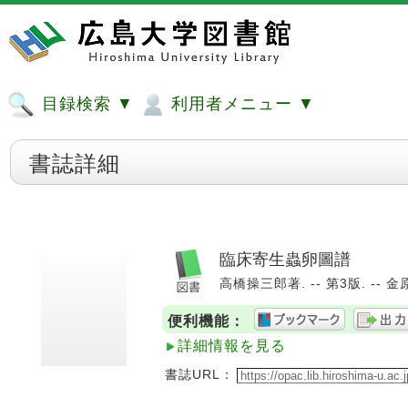
目録検索 ▼
利用者メニュー ▼
書誌詳細
臨床寄生蟲卵圖譜
高橋操三郎著. -- 第3版. -- 金原
便利機能：
詳細情報を見る
書誌URL：