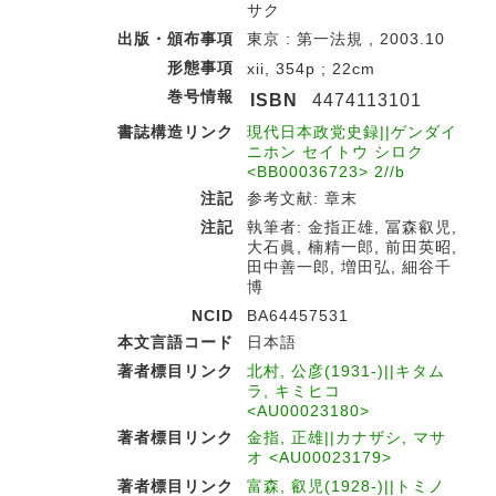
サク
出版・頒布事項
東京 : 第一法規 , 2003.10
形態事項
xii, 354p ; 22cm
巻号情報
ISBN
4474113101
書誌構造リンク
現代日本政党史録||ゲンダイ
ニホン セイトウ シロク
<BB00036723> 2//b
注記
参考文献: 章末
注記
執筆者: 金指正雄, 冨森叡児,
大石眞, 楠精一郎, 前田英昭,
田中善一郎, 増田弘, 細谷千
博
NCID
BA64457531
本文言語コード
日本語
著者標目リンク
北村, 公彦(1931-)||キタム
ラ, キミヒコ
<AU00023180>
著者標目リンク
金指, 正雄||カナザシ, マサ
オ <AU00023179>
著者標目リンク
富森, 叡児(1928-)||トミノ