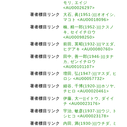
モリ, エイジ
<AU00026297>
著者標目リンク
大石, 眞(1951-)||オオイシ,
マコト <AU00018096>
著者標目リンク
楠, 精一郎(1952-)||クスノ
キ, セイイチロウ
<AU00098250>
著者標目リンク
前田, 英昭(1932-)||マエダ,
ヒデアキ <AU00080760>
著者標目リンク
田中, 善一郎(1946-)||タナ
カ, ゼンイチロウ
<AU00101107>
著者標目リンク
増田, 弘(1947-)||マスダ, ヒ
ロシ <AU00057732>
著者標目リンク
細谷, 千博(1920-)||ホソヤ,
チヒロ <AU00020461>
著者標目リンク
伊藤, 大一||イトウ, ダイイ
チ <AU00023176>
著者標目リンク
宇治, 敏彦(1937-)||ウジ, ト
シヒコ <AU00023178>
著者標目リンク
内田, 満(1930-)||ウチダ, ミ