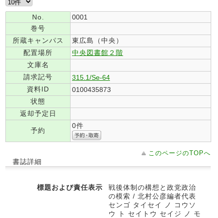
No.
0001
巻号
所蔵キャンパス
東広島（中央）
配置場所
中央図書館２階
文庫名
請求記号
315.1/Se-64
資料ID
0100435873
状態
返却予定日
0件
予約
このページのTOPへ
書誌詳細
標題および責任表示
戦後体制の構想と政党政治
の模索 / 北村公彦編者代表
センゴ タイセイ ノ コウソ
ウ ト セイトウ セイジ ノ モ