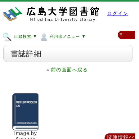
ログイン
≡
目録検索 ▼
利用者メニュー ▼
書誌詳細
前の画面へ戻る
image by
関連情報<<
Amazon