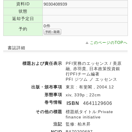
資料ID
9030408939
状態
返却予定日
0件
予約
このページのTOPへ
書誌詳細
標題および責任表示
PFI実務のエッセンス / 美原
融, 赤羽貴, 日本政策投資銀
行PFIチーム編著
PFI ジツム ノ エッセンス
出版・頒布事項
東京 : 有斐閣 , 2004.12
形態事項
xiv, 339p ; 22cm
巻号情報
ISBN
4641129606
その他の標題
標題紙タイトル:Private
finance initiative
注記
監修: 柏木昇
NCID
BA70200697