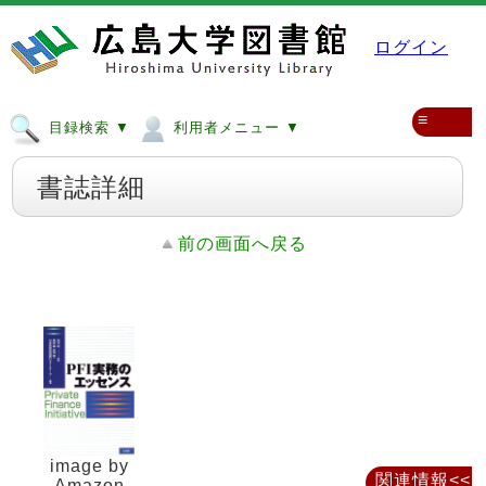
ログイン
≡
目録検索 ▼
利用者メニュー ▼
書誌詳細
前の画面へ戻る
image by
関連情報<<
Amazon