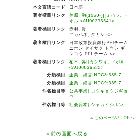
本文言語コード
日本語
著者標目リンク
美原, 融(1950-)||ミハラ, ト
オル <AU00233541>
著者標目リンク
赤羽, 貴
アカハネ, タカシ <>
著者標目リンク
日本政策投資銀行PFIチーム
ニホン セイサク トウシ ギ
ンコウ PFI チーム <>
著者標目リンク
柏木, 昇||カシワギ, ノボル
<AU00036533>
分類標目
企業．経営 NDC8:335.7
分類標目
企業．経営 NDC9:335.7
件名標目等
公共事業||コウキョウジギョ
ウ
件名標目等
社会資本||シャカイシホン
このページのTOPへ
前の画面へ戻る