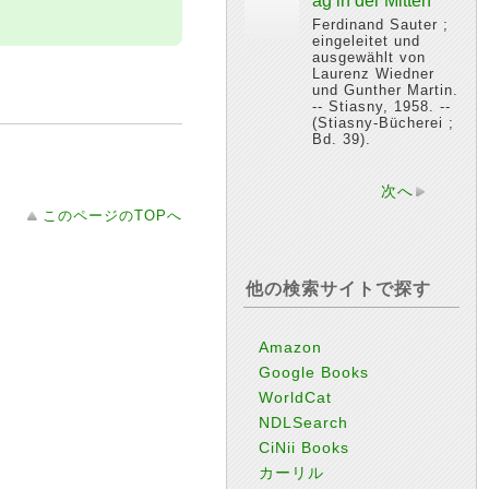
ag in der Mitten"
Ferdinand Sauter ;
eingeleitet und
ausgewählt von
Laurenz Wiedner
und Gunther Martin.
-- Stiasny, 1958. --
(Stiasny-Bücherei ;
Bd. 39).
次へ
このページのTOPへ
他の検索サイトで探す
Amazon
Google Books
WorldCat
NDLSearch
CiNii Books
カーリル