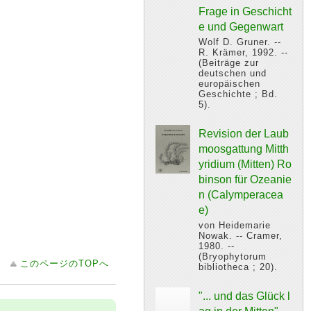
Frage in Geschicht
e und Gegenwart
Wolf D. Gruner. --
R. Krämer, 1992. --
(Beiträge zur
deutschen und
europäischen
Geschichte ; Bd.
5).
Revision der Laub
moosgattung Mitth
yridium (Mitten) Ro
binson für Ozeanie
n (Calymperacea
e)
von Heidemarie
Nowak. -- Cramer,
1980. --
(Bryophytorum
このページのTOPへ
bibliotheca ; 20).
"... und das Glück l