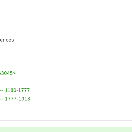
rences
63045>
 -- 1180-1777
 -- 1777-1918