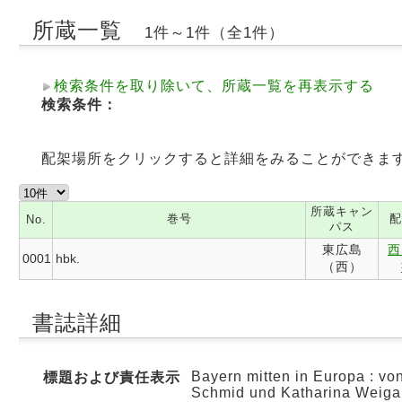
所蔵一覧
1件～1件（全1件）
検索条件を取り除いて、所蔵一覧を再表示する
検索条件：
配架場所をクリックすると詳細をみることができま
所蔵キャン
巻号
配
No.
パス
東広島
西
0001
hbk.
（西）
書誌詳細
Bayern mitten in Europa : von
標題および責任表示
Schmid und Katharina Weig