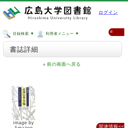
ログイン
≡
目録検索 ▼
利用者メニュー ▼
書誌詳細
前の画面へ戻る
image by
関連情報<<
Amazon