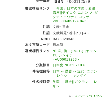
巻号情報
ISBN
4000112589
書誌構造リンク
「帝国」日本の学知 : 岩波
講座||テイコク ニホン ノ ガ
クチ : イワナミ コウザ
<BB00040512> 8//b
注記
文献: 章末
注記
文献解題: 巻末p[1]-45
NCID
BA78923348
本文言語コード
日本語
著者標目リンク
*山室, 信一(1951-)||ヤマム
ロ, シンイチ
<AU00019253>
分類標目
日本史 NDC9:210.6
件名標目等
日本 -- 歴史 -- 近代||ニホン
-- レキシ -- キンダイ
件名標目等
学問 -- 歴史||ガクモン -- レ
キシ
このページのTOPへ