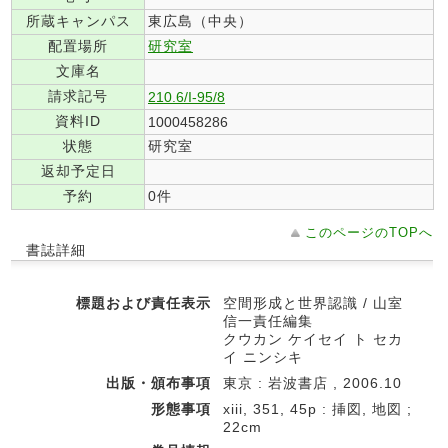
所蔵キャンパス
東広島（中央）
配置場所
研究室
文庫名
請求記号
210.6/I-95/8
資料ID
1000458286
状態
研究室
返却予定日
予約
0件
このページのTOPへ
書誌詳細
標題および責任表示
空間形成と世界認識 / 山室
信一責任編集
クウカン ケイセイ ト セカ
イ ニンシキ
出版・頒布事項
東京 : 岩波書店 , 2006.10
形態事項
xiii, 351, 45p : 挿図, 地図 ;
22cm