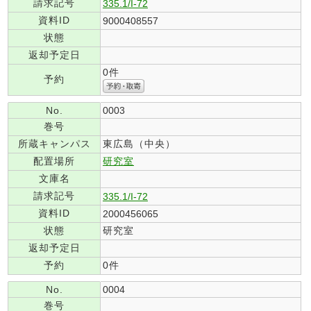
請求記号
335.1/I-72
資料ID
9000408557
状態
返却予定日
0件
予約
No.
0003
巻号
所蔵キャンパス
東広島（中央）
配置場所
研究室
文庫名
請求記号
335.1/I-72
資料ID
2000456065
状態
研究室
返却予定日
予約
0件
No.
0004
巻号