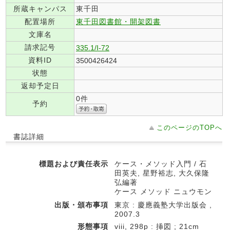
所蔵キャンパス
東千田
配置場所
東千田図書館・開架図書
文庫名
請求記号
335.1/I-72
資料ID
3500426424
状態
返却予定日
0件
予約
このページのTOPへ
書誌詳細
標題および責任表示
ケース・メソッド入門 / 石
田英夫, 星野裕志, 大久保隆
弘編著
ケース メソッド ニュウモン
出版・頒布事項
東京 : 慶應義塾大学出版会 ,
2007.3
形態事項
viii, 298p : 挿図 ; 21cm