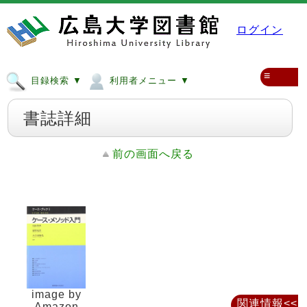
ログイン
≡
目録検索 ▼
利用者メニュー ▼
書誌詳細
前の画面へ戻る
image by
関連情報<<
Amazon