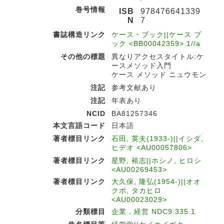
巻号情報
ISB
978476641339
N
7
書誌構造リンク
ケース・ブック||ケース ブ
ック <BB00042359> 1//a
その他の標題
異なりアクセスタイトル:ケ
ースメソッド入門
ケース メソッド ニュウモン
注記
参考文献あり
注記
年表あり
NCID
BA81257346
本文言語コード
日本語
著者標目リンク
石田, 英夫(1933-)||イシダ,
ヒデオ <AU00057806>
著者標目リンク
星野, 裕志||ホシノ, ヒロシ
<AU00269453>
著者標目リンク
大久保, 隆弘(1954-)||オオ
クボ, タカヒロ
<AU00023029>
分類標目
企業．経営 NDC9:335.1