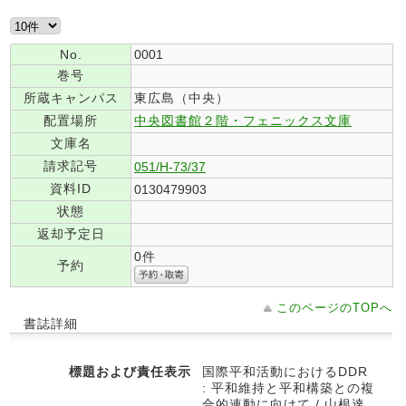
No.
0001
巻号
所蔵キャンパス
東広島（中央）
配置場所
中央図書館２階・フェニックス文庫
文庫名
請求記号
051/H-73/37
資料ID
0130479903
状態
返却予定日
0件
予約
このページのTOPへ
書誌詳細
標題および責任表示
国際平和活動におけるDDR
: 平和維持と平和構築との複
合的連動に向けて / 山根達