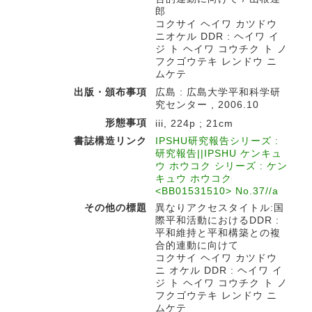
郎
コクサイ ヘイワ カツドウ
ニオケル DDR : ヘイワ イ
ジ ト ヘイワ コウチク ト ノ
フクゴウテキ レンドウ ニ
ムケテ
出版・頒布事項
広島 : 広島大学平和科学研
究センター , 2006.10
形態事項
iii, 224p ; 21cm
書誌構造リンク
IPSHU研究報告シリーズ :
研究報告||IPSHU ケンキュ
ウ ホウコク シリーズ : ケン
キュウ ホウコク
<BB01531510> No.37//a
その他の標題
異なりアクセスタイトル:国
際平和活動におけるDDR :
平和維持と平和構築との複
合的連動に向けて
コクサイ ヘイワ カツドウ
ニ オケル DDR : ヘイワ イ
ジ ト ヘイワ コウチク ト ノ
フクゴウテキ レンドウ ニ
ムケテ