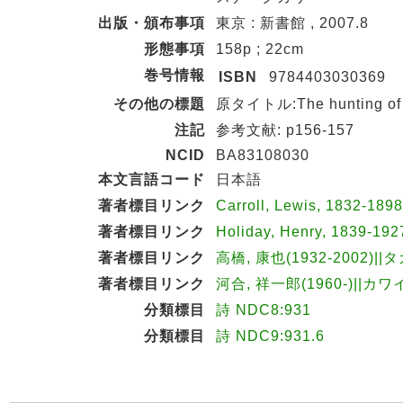
出版・頒布事項
東京 : 新書館 , 2007.8
形態事項
158p ; 22cm
巻号情報
ISBN
9784403030369
その他の標題
原タイトル:The hunting of the
注記
参考文献: p156-157
NCID
BA83108030
本文言語コード
日本語
著者標目リンク
Carroll, Lewis, 1832-18
著者標目リンク
Holiday, Henry, 1839-1
著者標目リンク
高橋, 康也(1932-2002)|
著者標目リンク
河合, 祥一郎(1960-)||カワ
分類標目
詩 NDC8:931
分類標目
詩 NDC9:931.6