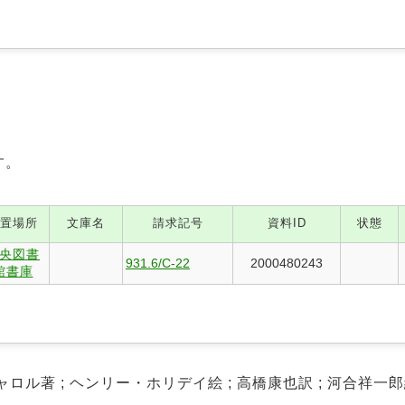
す。
置場所
文庫名
請求記号
資料ID
状態
央図書
931.6/C-22
2000480243
館書庫
ャロル著 ; ヘンリー・ホリデイ絵 ; 高橋康也訳 ; 河合祥一