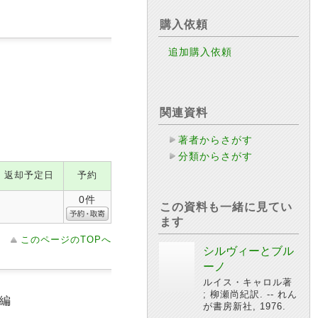
購入依頼
追加購入依頼
関連資料
著者からさがす
分類からさがす
返却予定日
予約
0件
この資料も一緒に見てい
ます
このページのTOPへ
シルヴィーとブル
ーノ
ルイス・キャロル著
; 柳瀬尚紀訳. -- れん
郎編
が書房新社, 1976.