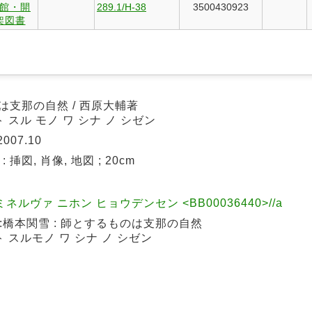
館・開
289.1/H-38
3500430923
架図書
は支那の自然 / 西原大輔著
ト スル モノ ワ シナ ノ シゼン
007.10
 p : 挿図, 肖像, 地図 ; 20cm
4
ルヴァ ニホン ヒョウデンセン <BB00036440>//a
橋本関雪 : 師とするものは支那の自然
ト スルモノ ワ シナ ノ シゼン