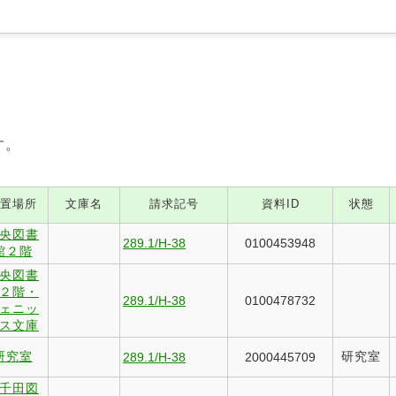
す。
置場所
文庫名
請求記号
資料ID
状態
央図書
289.1/H-38
0100453948
館２階
央図書
２階・
289.1/H-38
0100478732
ェニッ
ス文庫
研究室
研究室
289.1/H-38
2000445709
千田図