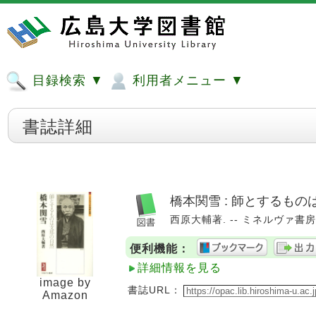
目録検索 ▼
利用者メニュー ▼
書誌詳細
橋本関雪 : 師とするも
西原大輔著. -- ミネルヴァ書房, 
便利機能：
詳細情報を見る
image by
書誌URL：
Amazon