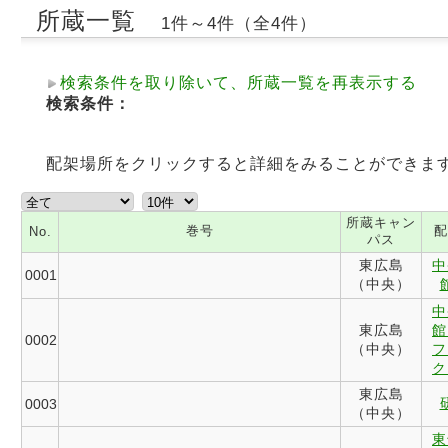
所蔵一覧
1件～4件（全4件）
検索条件を取り除いて、所蔵一覧を再表示する
検索条件：
配架場所をクリックすると詳細をみることができま
所蔵キャン
巻号
配
No.
パス
東広島
中
0001
（中央）
中
東広島
館
0002
（中央）
フ
ク
東広島
0003
（中央）
東