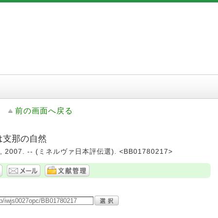
前の画面へ戻る
のは支那の自然
2007. -- (ミネルヴァ日本評伝選). <BB01780217>