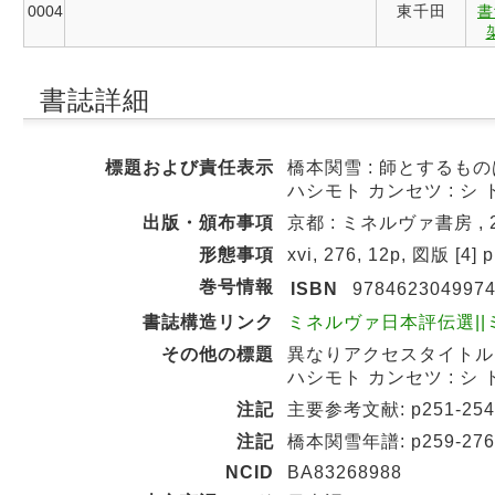
0004
東千田
書
書誌詳細
標題および責任表示
橋本関雪 : 師とするもの
ハシモト カンセツ : シ 
出版・頒布事項
京都 : ミネルヴァ書房 , 2
形態事項
xvi, 276, 12p, 図版 [4]
巻号情報
ISBN
978462304997
書誌構造リンク
ミネルヴァ日本評伝選||ミネ
その他の標題
異なりアクセスタイトル:
ハシモト カンセツ : シ 
注記
主要参考文献: p251-254
注記
橋本関雪年譜: p259-276
NCID
BA83268988