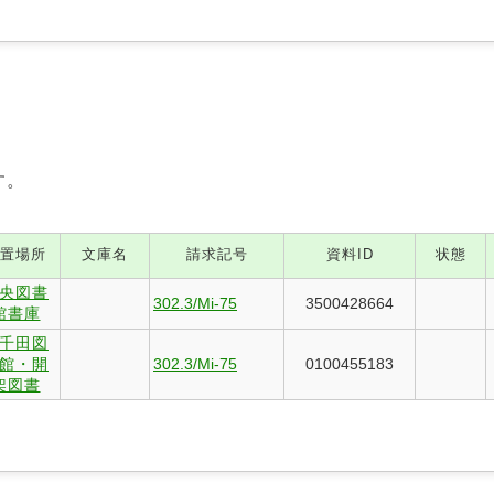
す。
置場所
文庫名
請求記号
資料ID
状態
央図書
302.3/Mi-75
3500428664
館書庫
千田図
館・開
302.3/Mi-75
0100455183
架図書