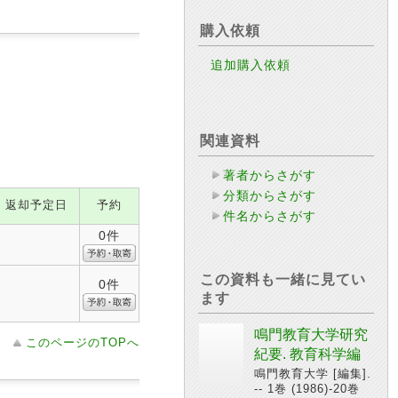
購入依頼
追加購入依頼
関連資料
著者からさがす
分類からさがす
返却予定日
予約
件名からさがす
0件
この資料も一緒に見てい
0件
ます
鳴門教育大学研究
このページのTOPへ
紀要. 教育科学編
鳴門教育大学 [編集].
-- 1巻 (1986)-20巻