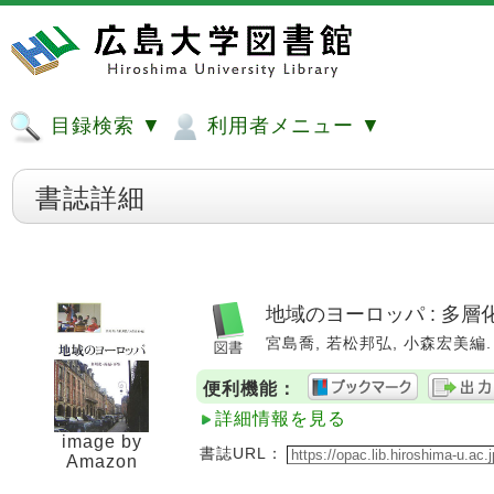
目録検索 ▼
利用者メニュー ▼
書誌詳細
地域のヨーロッパ : 多
宮島喬, 若松邦弘, 小森宏美編. --
便利機能：
詳細情報を見る
image by
書誌URL：
Amazon