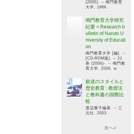
(2005). -- 鳴門教育
大学, 1986.
鳴門教育大学研究
紀要 = Research b
ulletin of Naruto U
niversity of Educati
on
鳴門教育大学 [編]. --
[CD-ROM版]. -- 21
巻 (2006)-. -- 鳴門教
育大学, 2006. w.
叙述のスタイルと
歴史教育 : 教授法
と教科書の国際比
較
渡辺雅子編著. -- 三
元社, 2003.
次へ