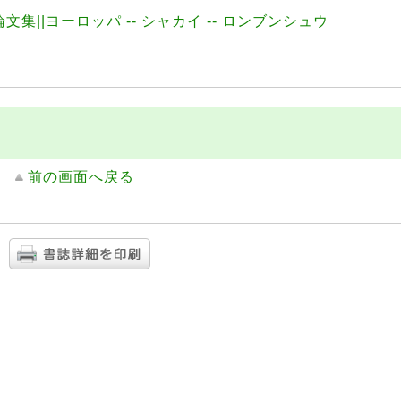
 論文集||ヨーロッパ -- シャカイ -- ロンブンシュウ
前の画面へ戻る