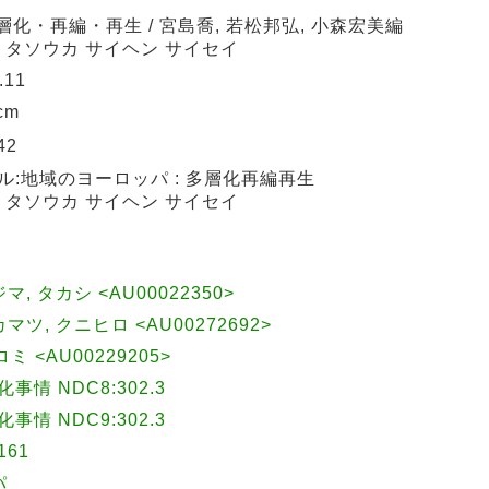
層化・再編・再生 / 宮島喬, 若松邦弘, 小森宏美編
: タソウカ サイヘン サイセイ
.11
cm
42
:地域のヨーロッパ : 多層化再編再生
: タソウカ サイヘン サイセイ
ジマ, タカシ <AU00022350>
ワカマツ, クニヒロ <AU00272692>
ミ <AU00229205>
情 NDC8:302.3
情 NDC9:302.3
161
パ