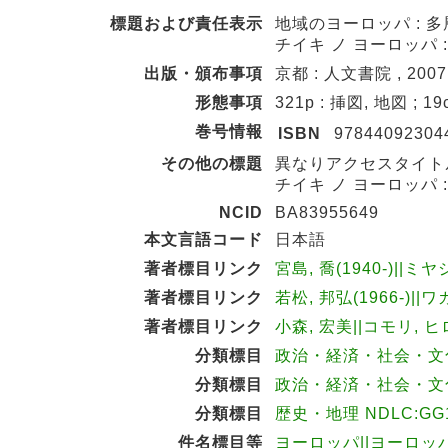
標題および責任表示
地域のヨーロッパ : 多
チイキ ノ ヨーロッパ 
出版・頒布事項
京都 : 人文書院 , 2007
形態事項
321p : 挿図, 地図 ; 19
巻号情報
ISBN
97844092304
その他の標題
異なりアクセスタイトル
チイキ ノ ヨーロッパ 
NCID
BA83955649
本文言語コード
日本語
著者標目リンク
宮島, 喬(1940-)||ミヤ
著者標目リンク
若松, 邦弘(1966-)||
著者標目リンク
小森, 宏美||コモリ, ヒロ
分類標目
政治・経済・社会・文化事
分類標目
政治・経済・社会・文化事
分類標目
歴史・地理 NDLC:GG
件名標目等
ヨーロッパ||ヨーロッ