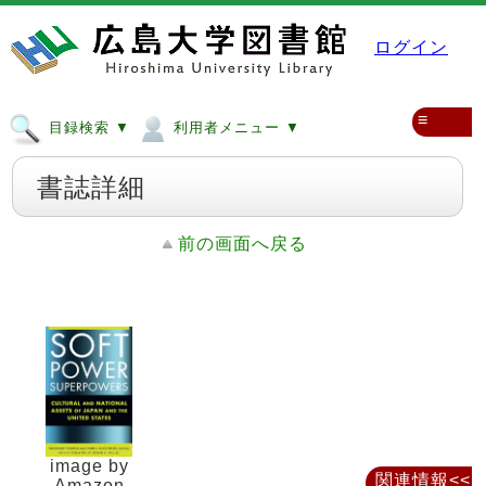
ログイン
≡
目録検索 ▼
利用者メニュー ▼
書誌詳細
前の画面へ戻る
image by
関連情報<<
Amazon