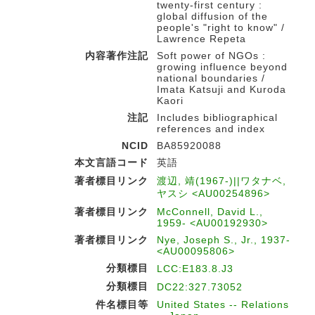
twenty-first century :
global diffusion of the
people's "right to know" /
Lawrence Repeta
内容著作注記
Soft power of NGOs :
growing influence beyond
national boundaries /
Imata Katsuji and Kuroda
Kaori
注記
Includes bibliographical
references and index
NCID
BA85920088
本文言語コード
英語
著者標目リンク
渡辺, 靖(1967-)||ワタナベ,
ヤスシ <AU00254896>
著者標目リンク
McConnell, David L.,
1959- <AU00192930>
著者標目リンク
Nye, Joseph S., Jr., 1937-
<AU00095806>
分類標目
LCC:E183.8.J3
分類標目
DC22:327.73052
件名標目等
United States -- Relations