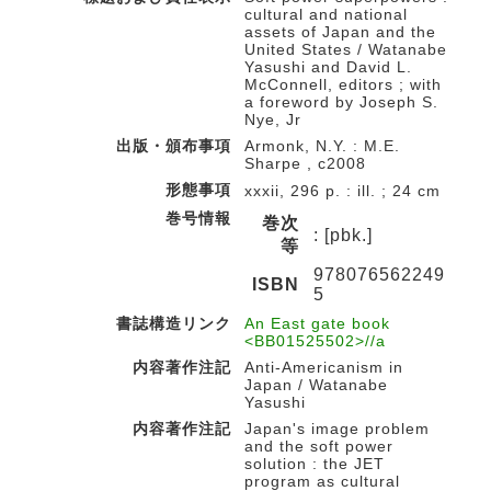
cultural and national
assets of Japan and the
United States / Watanabe
Yasushi and David L.
McConnell, editors ; with
a foreword by Joseph S.
Nye, Jr
出版・頒布事項
Armonk, N.Y. : M.E.
Sharpe , c2008
形態事項
xxxii, 296 p. : ill. ; 24 cm
巻号情報
巻次
: [pbk.]
等
978076562249
ISBN
5
書誌構造リンク
An East gate book
<BB01525502>//a
内容著作注記
Anti-Americanism in
Japan / Watanabe
Yasushi
内容著作注記
Japan's image problem
and the soft power
solution : the JET
program as cultural