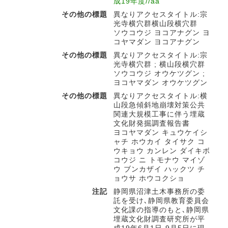
成19年度//aa
その他の標題
異なりアクセスタイトル:宗
光寺横穴群横山段横穴群
ソウコウジ ヨコアナグン ヨ
コヤマダン ヨコアナグン
その他の標題
異なりアクセスタイトル:宗
光寺横穴群 ; 横山段横穴群
ソウコウジ オウケツグン ;
ヨコヤマダン オウケツグン
その他の標題
異なりアクセスタイトル:横
山段急傾斜地崩壊対策公共
関連大規模工事に伴う埋蔵
文化財発掘調査報告書
ヨコヤマダン キュウケイシ
ャチ ホウカイ タイサク コ
ウキョウ カンレン ダイキボ
コウジ ニ トモナウ マイゾ
ウ ブンカザイ ハックツ チ
ョウサ ホウコクショ
注記
静岡県沼津土木事務所の委
託を受け､静岡県教育委員会
文化課の指導のもと､静岡県
埋蔵文化財調査研究所が平