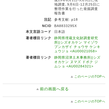
成19年6月1日-9月5日に現
地調査､9月6日-12月25日に
整理作業を行った発掘調査
報告書
注記
参考文献: p18
NCID
BA8833295X
本文言語コード
日本語
著者標目リンク
静岡県埋蔵文化財調査研究
所||シズオカケン マイゾウ
ブンカザイ チョウサ ケンキ
ュウジョ <AU00021058>
著者標目リンク
静岡県沼津土木事務所||シズ
オカケン ヌマズ ドボク ジ
ムショ <AU00284321>
このページのTOPへ
前の画面へ戻る
このページのTOPへ