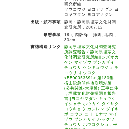
研究所編
ソウコウジ ヨコアナグン ヨ
コヤマダン ヨコアナグン
出版・頒布事項
静岡 : 静岡県埋蔵文化財調
査研究所 , 2007.12
形態事項
18p, 図版6p : 挿図, 地図 ;
30cm
書誌構造リンク
静岡県埋蔵文化財調査研究
所調査報告 / 静岡県埋蔵文
化財調査研究所編||シズオカ
ケン マイゾウ ブンカザイ
チョウサ ケンキュウジョ チ
ョウサ ホウコク
<BB00053691> 第180集.
横山段急傾斜地崩壊対策
(公共関連-大規模) 工事に伴
う埋蔵文化財発掘調査報告
書||ヨコヤマダン キュウケ
イシャチ ホウカイ タイサク
コウキョウ カンレン ダイキ
ボ コウジ ニ トモナウ マイ
ゾウ ブンカザイ ハックツ
チョウサ ホウコクショ ; 平