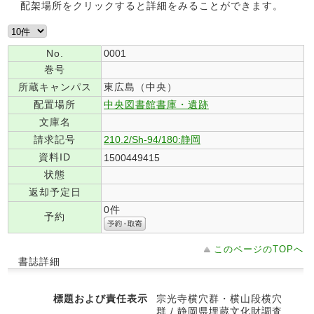
配架場所をクリックすると詳細をみることができます。
No.
0001
巻号
所蔵キャンパス
東広島（中央）
配置場所
中央図書館書庫・遺跡
文庫名
請求記号
210.2/Sh-94/180:静岡
資料ID
1500449415
状態
返却予定日
0件
予約
このページのTOPへ
書誌詳細
標題および責任表示
宗光寺横穴群・横山段横穴
群 / 静岡県埋蔵文化財調査