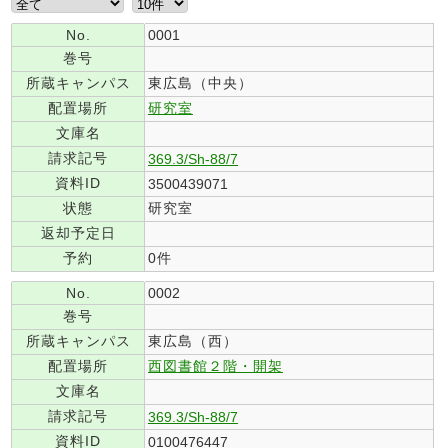
No.
0001
巻号
所蔵キャンパス
東広島（中央）
配置場所
研究室
文庫名
請求記号
369.3/Sh-88/7
資料ID
3500439071
状態
研究室
返却予定日
予約
0件
No.
0002
巻号
所蔵キャンパス
東広島（西）
配置場所
西図書館２階・開架
文庫名
請求記号
369.3/Sh-88/7
資料ID
0100476447