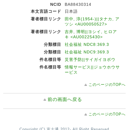
NCID
BA88430314
本文言語コード
日本語
著者標目リンク
田中, 淳(1954-)||タナカ, ア
ツシ <AU00050527>
著者標目リンク
吉井, 博明||ヨシイ, ヒロア
キ <AU00225430>
分類標目
社会福祉 NDC8:369.3
分類標目
社会福祉 NDC9:369.3
件名標目等
災害予防||サイガイヨボウ
件名標目等
情報サービス||ジョウホウサ
ービス
このページのTOPへ
前の画面へ戻る
このページのTOPへ
Copyright (C) 富士通 2012- All Right Reserved.