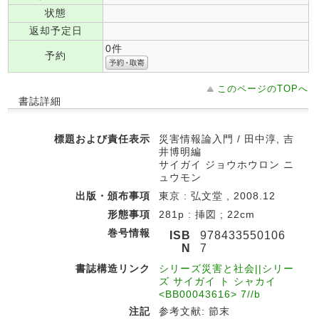
状態
返却予定日
0件
予約
このページのTOPへ
書誌詳細
標題および責任表示
災害情報論入門 / 田中淳, 吉
井博明編
サイガイ ジョウホウロン ニ
ュウモン
出版・頒布事項
東京 : 弘文堂 , 2008.12
形態事項
281p : 挿図 ; 22cm
巻号情報
ISB
978433550106
N
7
書誌構造リンク
シリーズ災害と社会||シリー
ズ サイガイ ト シャカイ
<BB00043616> 7//b
注記
参考文献: 節末