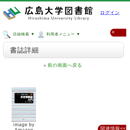
ログイン
≡
目録検索 ▼
利用者メニュー ▼
書誌詳細
前の画面へ戻る
image by
関連情報<<
Amazon