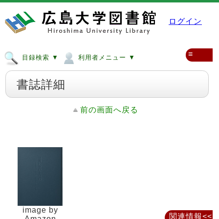
ログイン
≡
目録検索 ▼
利用者メニュー ▼
書誌詳細
前の画面へ戻る
image by
関連情報<<
Amazon