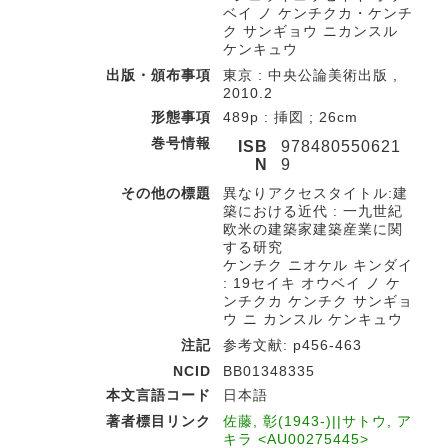
ベイ ノ ケンチクカ・ケンチ
ク サンギョウ ニカンスル
ケンキュウ
出版・頒布事項
東京 : 中央公論美術出版 ,
2010.2
形態事項
489p : 挿図 ; 26cm
巻号情報
ISB
978480550621
N
9
その他の標題
異なりアクセスタイトル:建
築における近代 : 一九世紀
欧米の建築家建築産業に関
する研究
ケンチク ニオケル キンダイ
: 19セイキ オウベイ ノ ケ
ンチクカ ケンチク サンギョ
ウ ニ カンスル ケンキュウ
注記
参考文献: p456-463
NCID
BB01348335
本文言語コード
日本語
著者標目リンク
佐藤, 彰(1943-)||サトウ, ア
キラ <AU00275445>