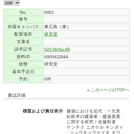
No.
0001
巻号
所蔵キャンパス
東広島（東）
配置場所
研究室
文庫名
請求記号
523.06/Sa-85
資料ID
6000422044
状態
研究室
返却予定日
予約
0件
このページのTOPへ
書誌詳細
標題および責任表示
建築における近代 : 一九世
紀欧米の建築家・建築産業
に関する研究 / 佐藤彰著
ケンチク ニオケル キンダイ
: ジュウキュウセイキ オウ