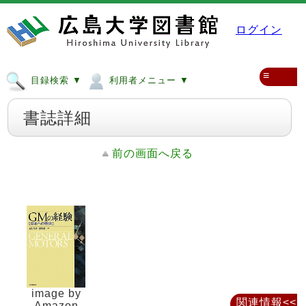
ログイン
≡
目録検索 ▼
利用者メニュー ▼
書誌詳細
前の画面へ戻る
image by
関連情報<<
Amazon