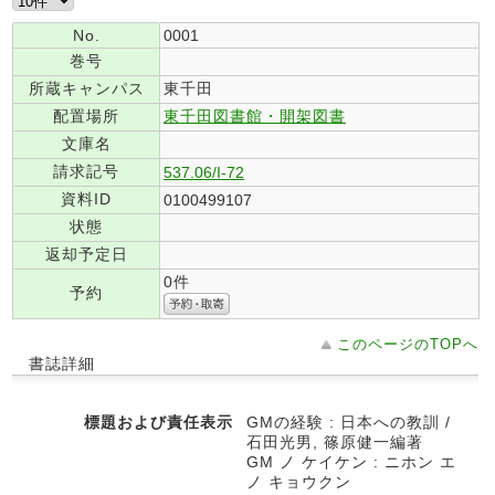
No.
0001
巻号
所蔵キャンパス
東千田
配置場所
東千田図書館・開架図書
文庫名
請求記号
537.06/I-72
資料ID
0100499107
状態
返却予定日
0件
予約
このページのTOPへ
書誌詳細
標題および責任表示
GMの経験 : 日本への教訓 /
石田光男, 篠原健一編著
GM ノ ケイケン : ニホン エ
ノ キョウクン