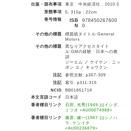
出版・頒布事項
東京 : 中央経済社 , 2010.5
形態事項
5, 315p ; 22cm
巻号情報
ISB
978450267600
N
0
その他の標題
標題紙タイトル:General
Motors
その他の標題
異なりアクセスタイト
ル:GMの経験 : 日本への教
訓
ジーエム ノ ケイケン : ニッ
ポン エノ キョウクン
注記
参照文献: p307-309
注記
索引: p311-315
NCID
BB01851718
本文言語コード
日本語
著者標目リンク
石田, 光男(1949-)||イシダ,
ミツオ <AU00074988>
著者標目リンク
篠原, 健一(1967-)||シノハ
ラ, ケンイチ
<AU00236879>