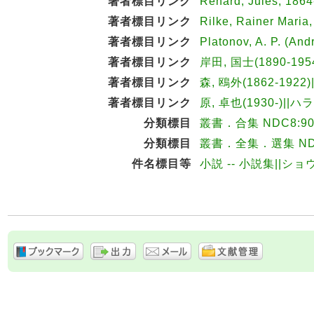
著者標目リンク
Renard, Jules, 18
著者標目リンク
Rilke, Rainer Mari
著者標目リンク
Platonov, A. P. (An
著者標目リンク
岸田, 国士(1890-195
著者標目リンク
森, 鴎外(1862-1922
著者標目リンク
原, 卓也(1930-)||ハ
分類標目
叢書．合集 NDC8:90
分類標目
叢書．全集．選集 NDC
件名標目等
小説 -- 小説集||シ