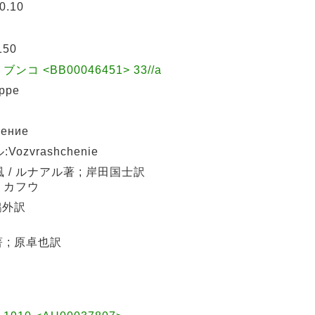
0.10
150
コ <BB00046451> 33//a
ppe
ение
zvrashchenie
/ ルナアル著 ; 岸田国士訳
 カフウ
鷗外訳
 ; 原卓也訳