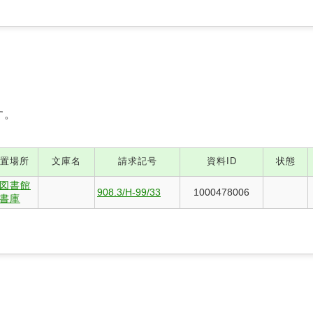
す。
置場所
文庫名
請求記号
資料ID
状態
図書館
908.3/H-99/33
1000478006
書庫