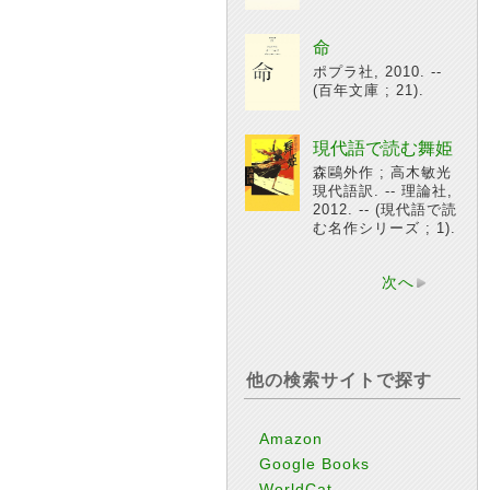
命
ポプラ社, 2010. --
(百年文庫 ; 21).
現代語で読む舞姫
森鷗外作 ; 高木敏光
現代語訳. -- 理論社,
2012. -- (現代語で読
む名作シリーズ ; 1).
次へ
他の検索サイトで探す
Amazon
Google Books
WorldCat