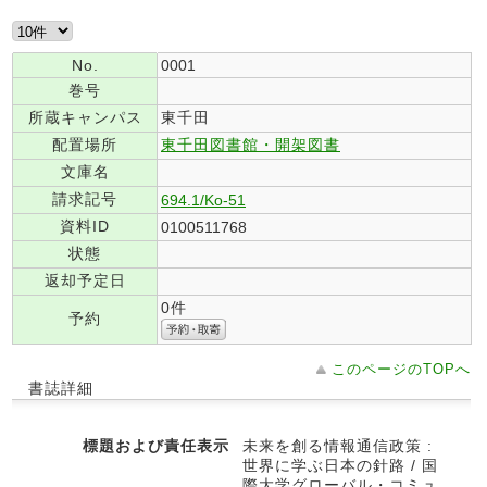
No.
0001
巻号
所蔵キャンパス
東千田
配置場所
東千田図書館・開架図書
文庫名
請求記号
694.1/Ko-51
資料ID
0100511768
状態
返却予定日
0件
予約
このページのTOPへ
書誌詳細
標題および責任表示
未来を創る情報通信政策 :
世界に学ぶ日本の針路 / 国
際大学グローバル・コミュ