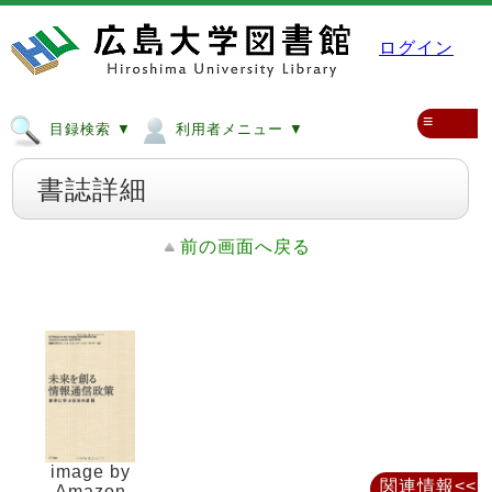
ログイン
≡
目録検索 ▼
利用者メニュー ▼
書誌詳細
前の画面へ戻る
image by
関連情報<<
Amazon